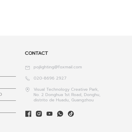
CONTACT
pojlighting@foxmail.com
020-8696 2927
Visual Technology Creative Park,
D
No. 2 Donghua 1st Road, Donghu,
distrito de Huadu, Guangzhou