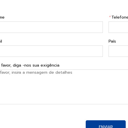
me
*
Telefon
l
País
 favor, diga -nos sua exigência
ENVIAR