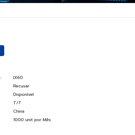
o：
IX60
Recusar
Disponível
T/T
China
1000 unit por Mês