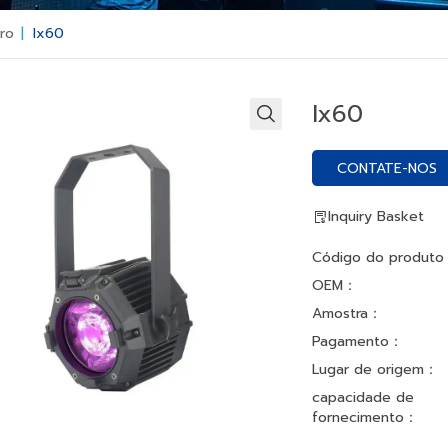
ro
|
Ix60
Ix60
CONTATE-NOS
Inquiry Basket
Código do produt
OEM：
Amostra：
Pagamento：
Lugar de origem：
capacidade de
fornecimento：