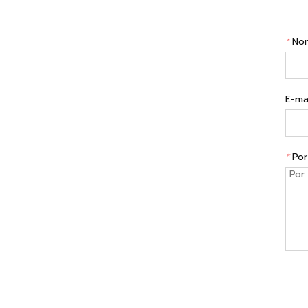
*
No
E-mai
*
Por