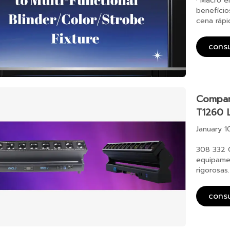
· Macro e
benefício
cena rápi
cons
Compar
T1260 
January 1
308 332 
equipame
rigorosa
cons