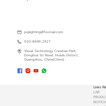
GET THE LATEST PRODUCTS AND
OFFERS
pojlighting@foxmail.com
020-8696 2927
Visual Technology Creative Park,
Donghua 1st Road, Huadu District,
Guangzhou, China(China)
Links R
LAR
PRODU
NOTÍCI