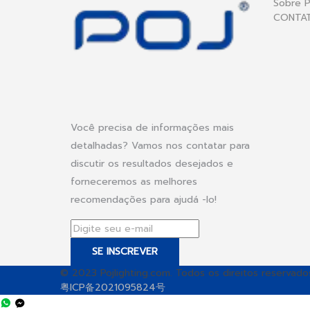
Sobre 
CONTA
Você precisa de informações mais
detalhadas? Vamos nos contatar para
discutir os resultados desejados e
forneceremos as melhores
recomendações para ajudá -lo!
SE INSCREVER
© 2023 Pojlighting.com. Todos os direitos reservado
粤ICP备2021095824号