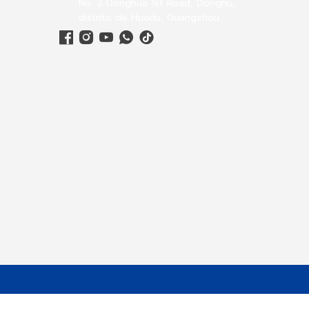
No. 2 Donghua 1st Road, Donghu,
distrito de Huadu, Guangzhou