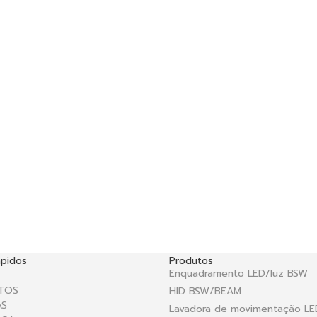
ápidos
Produtos
Enquadramento LED/luz BSW
TOS
HID BSW/BEAM
AS
Lavadora de movimentação LE