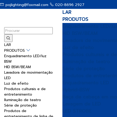
pojlighting@foxmail.com
020-8696 2927
MAPA DO SITE
LAR
menu
PRODUTOS
Enquadramento LED/lu
HID BSW/BEAM
Lavadora de moviment
LAR
Luz de efeito
PRODUTOS
Produtos culturais e d
Enquadramento LED/luz
Iluminação de teatro
BSW
HID BSW/BEAM
Série de proteção
Lavadora de movimentação
Produtos de entreteni
LED
Enquadramento LED
Luz de efeito
Produtos culturais e de
Hybrid-BSW
entretenimento
Baça de cabeça em mo
Iluminação de teatro
Lavagem de LED
Série de proteção
LED STROBE
Produtos de
entretenimento de linha de