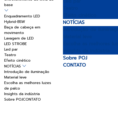
Led par
base
Teatro
Efeito cinético
Enquadramento LED
NOTÍCIAS
Hybrid-BSW
Baça de cabeça em
Introdução de iluminaç
movimento
Material leve
Lavagem de LED
Escolha as melhores lu
LED STROBE
Led par
Insights da indústria
Teatro
Sobre POJ
Efeito cinético
CONTATO
NOTÍCIAS
Introdução de iluminação
Material leve
Escolha as melhores luzes
de palco
Insights da indústria
Sobre POJ
CONTATO