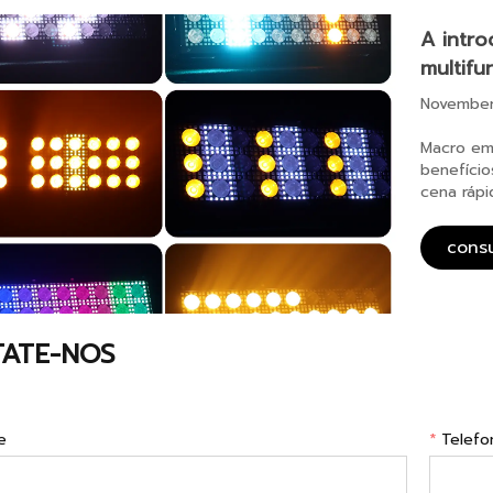
A intro
multifu
November
Macro emb
benefício
cena rápi
cons
ATE-NOS
e
*
Telefo