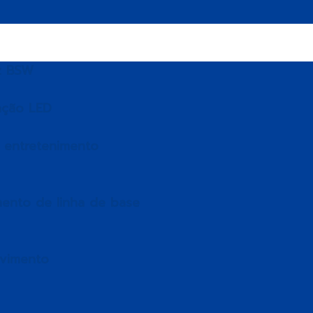
z BSW
ação LED
e entretenimento
mento de linha de base
vimento