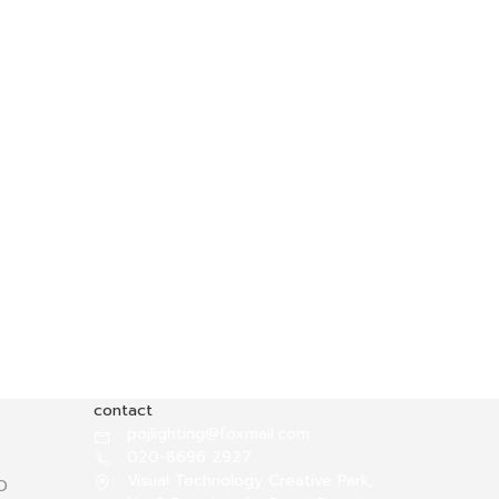
contact
pojlighting@foxmail.com
020-8696 2927
Visual Technology Creative Park,
D