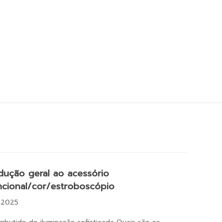
dução geral ao acessório
ncional/cor/estroboscópio
,2025