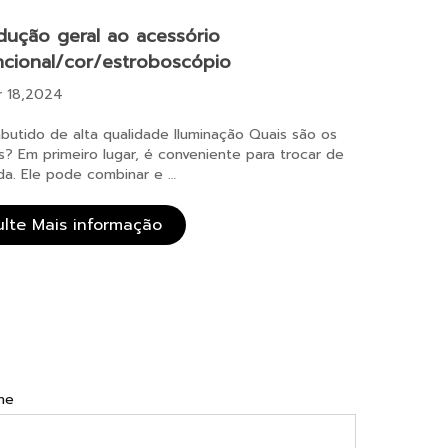
dução geral ao acessório
ncional/cor/estroboscópio
 18,2024
utido de alta qualidade Iluminação Quais são os
s? Em primeiro lugar, é conveniente para trocar de
da. Ele pode combinar e …
ulte Mais informação
ne