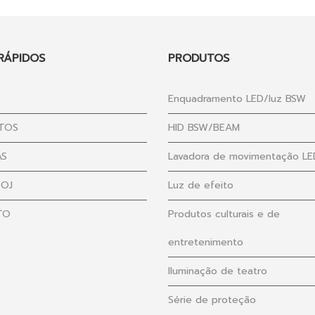
 RÁPIDOS
PRODUTOS
Enquadramento LED/luz BSW
TOS
HID BSW/BEAM
AS
Lavadora de movimentação LE
POJ
Luz de efeito
TO
Produtos culturais e de
entretenimento
Iluminação de teatro
Série de proteção