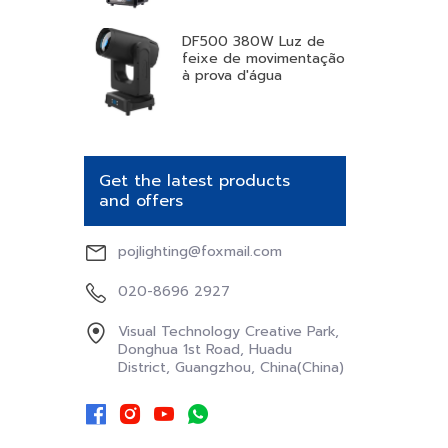
DF500 380W Luz de
feixe de movimentação
à prova d'água
Get the latest products
and offers
pojlighting@foxmail.com
020-8696 2927
Visual Technology Creative Park,
Donghua 1st Road, Huadu
District, Guangzhou, China(China)